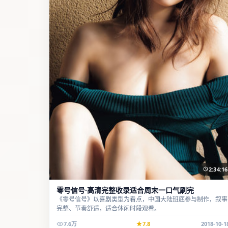
2:34:16
零号信号·高清完整收录适合周末一口气刷完
《零号信号》以喜剧类型为看点，中国大陆班底参与制作，叙事
完整、节奏舒适，适合休闲时段观看。
7.6万
7.8
2018-10-1