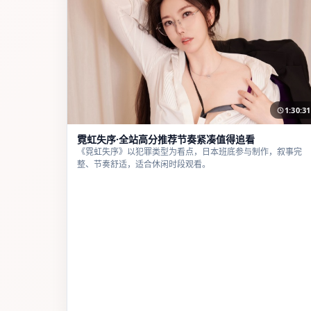
1:30:31
霓虹失序·全站高分推荐节奏紧凑值得追看
《霓虹失序》以犯罪类型为看点，日本班底参与制作，叙事完
整、节奏舒适，适合休闲时段观看。