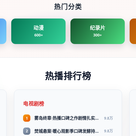
热门分类
动漫
纪录片
600+
300+
热播排行榜
电视剧榜
雾岛终章·热播口碑之作剧情扎实演技在线
1
9.8万
焚城悬案·暖心观影季口碑发酵持续升温
2
9.8万