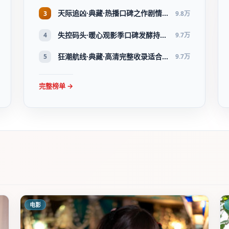
天际追凶·典藏·热播口碑之作剧情扎实演技在线
3
9.8万
失控码头·暖心观影季口碑发酵持续升温
4
9.7万
狂潮航线·典藏·高清完整收录适合周末一口气刷完
5
9.7万
完整榜单 →
电影