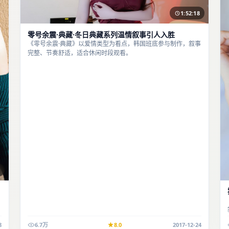
1:52:18
零号余震·典藏·冬日典藏系列温情叙事引人入胜
《零号余震·典藏》以爱情类型为看点，韩国班底参与制作，叙事
完整、节奏舒适，适合休闲时段观看。
8
6.7万
8.0
2017-12-24