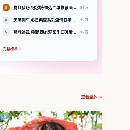
霓虹猎场·纪念版·臻选片单推荐画质清晰观看流畅
3
9.8万
天际列车·冬日典藏系列温情叙事引人入胜
4
9.7万
焚城终章·典藏·暖心观影季口碑发酵持续升温
5
9.7万
完整榜单 →
查看更多 →
电影