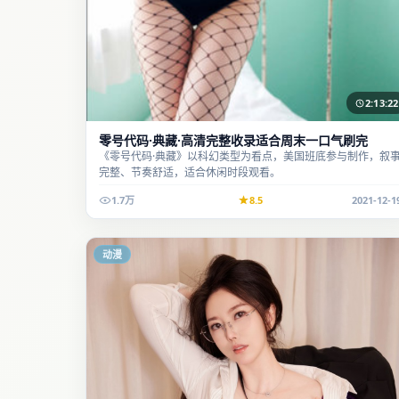
2:13:22
零号代码·典藏·高清完整收录适合周末一口气刷完
《零号代码·典藏》以科幻类型为看点，美国班底参与制作，叙
完整、节奏舒适，适合休闲时段观看。
1.7万
8.5
2021-12-1
动漫