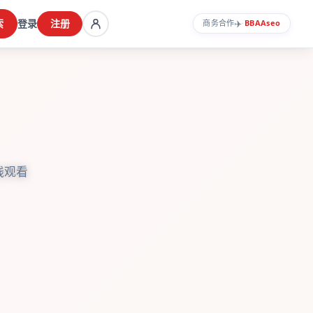
索
登录
注册
✈️
商务合作
·
BBAA
seo
线观看