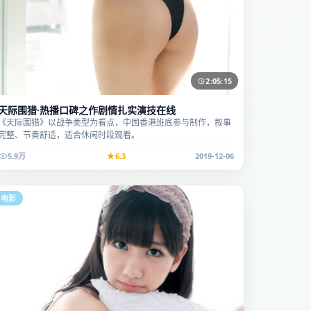
2:05:15
天际围猎·热播口碑之作剧情扎实演技在线
《天际围猎》以战争类型为看点，中国香港班底参与制作，叙事
完整、节奏舒适，适合休闲时段观看。
5.9万
6.3
2019-12-06
电影