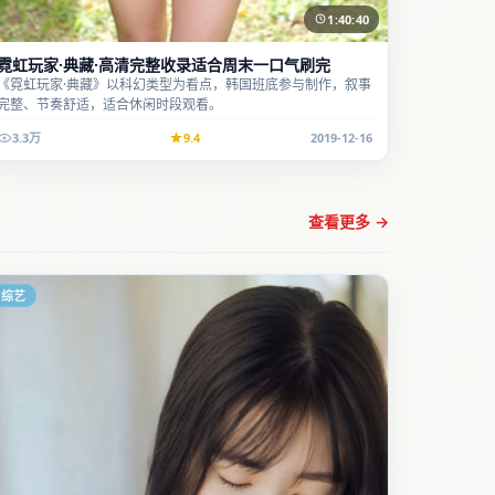
1:40:40
霓虹玩家·典藏·高清完整收录适合周末一口气刷完
《霓虹玩家·典藏》以科幻类型为看点，韩国班底参与制作，叙事
完整、节奏舒适，适合休闲时段观看。
3.3万
9.4
2019-12-16
查看更多 →
综艺