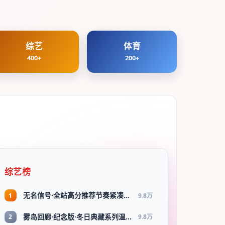
综艺
体育
400+
200+
综艺榜
无名信号·全站高分推荐节奏紧凑值得追看
1
9.8万
雾岛回廊·纪念版·冬日典藏系列温情叙事引人入胜
2
9.8万