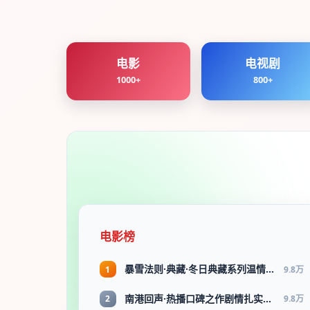
电影
电视剧
1000+
800+
电影榜
暴雪法则·典藏·冬日典藏系列温情叙事引人入胜
1
9.8万
南港回声·热播口碑之作剧情扎实演技在线
2
9.8万