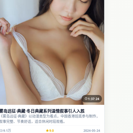
1:37:24
雾岛远征·典藏·冬日典藏系列温情叙事引人入胜
《雾岛远征·典藏》以动漫类型为看点，中国香港班底参与制作，
叙事完整、节奏舒适，适合休闲时段观看。
9.1万
9.0
2024-05-24