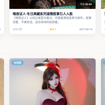
2:26:48
暗夜证人·冬日典藏系列温情叙事引人入胜
《暗夜证人》以科幻类型为看点，中国香港班底参与制作，叙事
完整、节奏舒适，适合休闲时段观看。
5
3.1万
6.1
2017-09-14
电视剧