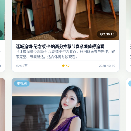
2:30:13
迷城追缉·纪念版·全站高分推荐节奏紧凑值得追看
事
《迷城追缉·纪念版》以爱情类型为看点，韩国班底参与制作，叙
事完整、节奏舒适，适合休闲时段观看。
9
4.2万
7.7
2020-10-10
电视剧